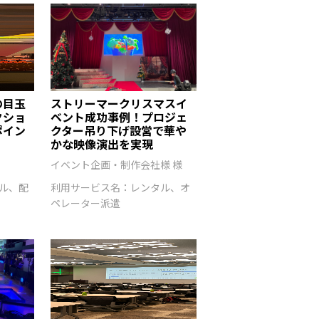
の目玉
ストリーマークリスマスイ
クショ
ベント成功事例！プロジェ
ポイン
クター吊り下げ設営で華や
かな映像演出を実現
イベント企画・制作会社様 様
ル、配
利用サービス名：レンタル、オ
ペレーター派遣