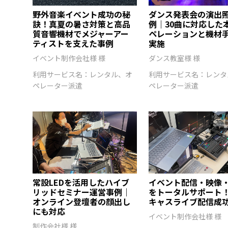
野外音楽イベント成功の秘
ダンス発表会の演出
訣！真夏の暑さ対策と高品
例｜30曲に対応した
質音響機材でメジャーアー
ペレーションと機材
ティストを支えた事例
実施
イベント制作会社様 様
ダンス教室様 様
利用サービス名：レンタル、オ
利用サービス名：レンタ
ペレーター派遣
ペレーター派遣
常設LEDを活用したハイブ
イベント配信・映像
リッドセミナー運営事例｜
をトータルサポート
オンライン登壇者の顔出し
キャスライブ配信成
にも対応
イベント制作会社様 様
制作会社様 様