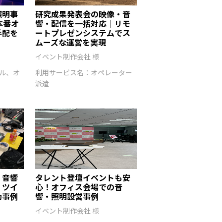
照明事
研究成果発表会の映像・音
本番オ
響・配信を一括対応｜リモ
手配を
ートプレゼンシステムでス
ムーズな運営を実現
イベント制作会社 様
ル、オ
利用サービス名：オペレーター
派遣
・音響
タレント登壇イベントも安
！ツイ
心！オフィス会場での音
功事例
響・照明設営事例
イベント制作会社 様