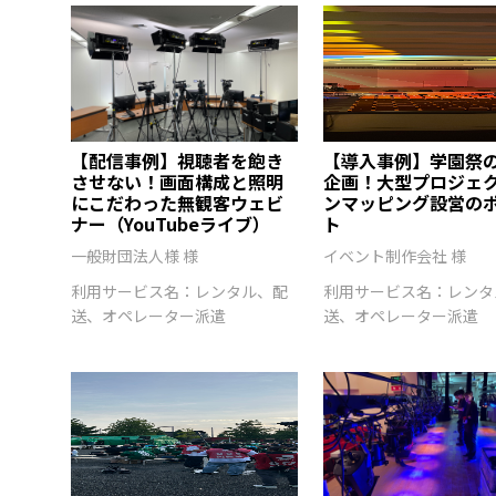
【配信事例】視聴者を飽き
【導入事例】学園祭
させない！画面構成と照明
企画！大型プロジェ
にこだわった無観客ウェビ
ンマッピング設営の
ナー（YouTubeライブ）
ト
一般財団法人様 様
イベント制作会社 様
利用サービス名：レンタル、配
利用サービス名：レンタ
送、オペレーター派遣
送、オペレーター派遣