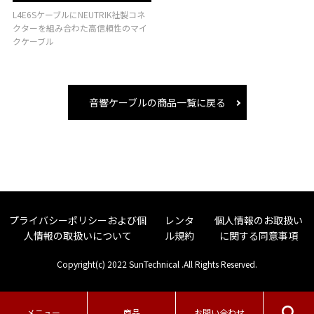
L4E6SケーブルにNEUTRIK社製コネ
クターを組み合わた高信頼性のマイ
クケーブル
音響ケーブルの商品一覧に戻る
プライバシーポリシーおよび個
レンタ
個人情報のお取扱い
人情報の取扱いについて
ル規約
に関する同意事項
Copyright(c) 2022 SunTechnical .All Rights Reserved.
メニュー
商品
お問い合わせ