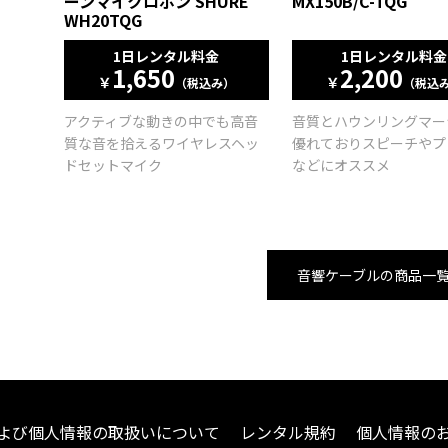
ーンマイクロホン SHURE
MX150B/C-TQG
WH20TQG
1日レンタル料金
1日レンタル料金
1,650
2,200
￥
￥
（税込み）
（税込
アクティブな動きの中でも高音
音質とハウンリングマー
質な音を拾えるワイヤレスヘッ
優れておりスピーチやプ
ドセットマイク
などにオススメ
音響ケーブルの商品一
よび個人情報の取扱いについて
レンタル規約
個人情報の