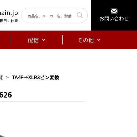
ain.jp
お問い合わせ
曜・祝日：休業
配信
その他
覧
TA4F→XLR3ピン変換
626