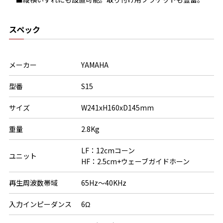
スペック
メーカー
YAMAHA
型番
S15
サイズ
W241xH160xD145mm
重量
2.8Kg
LF：12cmコーン

ユニット
HF：2.5cm+ウェーブガイドホーン
再生周波数帯域
65Hz～40KHz
入力インピーダンス
6Ω