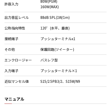
80W(PGM)

許容入力
160W(MAX)
出力音圧レベル
88dB SPL(1W/1m)
公称指向特性
120゜(水平、垂直)
接続端子
プッシュターミナルx1
その他
保護回路(ツイーター)
エンクロージャー
バスレフ型
入力端子
プッシュターミナル×1
近似マンセル値
S15/2.5PB3/2、S15W/N9
マニュアル