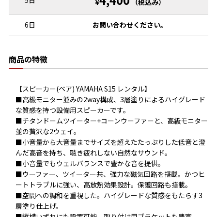
5日
¥
（税込み）
6日
お問い合わせください。
商品の特徴
【スピーカー(ペア) YAMAHA S15 レンタル】

■高級モニター並みの2way構成、3層塗りによるハイグレード
な質感を持つ設備用スピーカーです。

■チタンドームツイーター+コーンウーファーと、高級モニター
並の贅沢な2ウェイ。

■小音量から大音量までサイズを超えたたっぷりした低音と澄
んだ高音を持ち、聴き疲れしない自然なサウンド。

■小音量でもウェルバランスで豊かな音を提供。

■ウーファー、ツイーター共、強力な磁気回路を搭載。かつヒ
ートトラブルに強い、高放熱効果設計。保護回路も搭載。

■空間への調和を重視した。ハイグレードな質感をもたらす3
層塗り仕上げ。

■縦横いずれにも設置可能。取り付け用ブラケットも豊富。