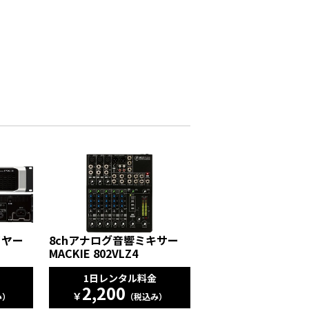
イヤー
8chアナログ音響ミキサー
MACKIE 802VLZ4
1日レンタル料金
2,200
￥
み）
（税込み）