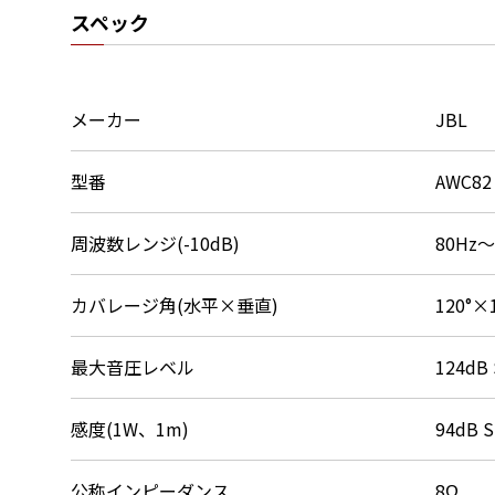
スペック
メーカー
JBL
型番
AWC82
周波数レンジ(-10dB)
80Hz～
カバレージ角(水平×垂直)
120°×
最大音圧レベル
124dB
感度(1W、1m)
94dB S
公称インピーダンス
8Ω