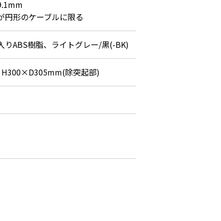
9.1mm

が円形のケーブルに限る
りABS樹脂、ライトグレー/黒(-BK)
×H300×D305mm(除突起部)