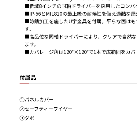
■低域8インチの同軸ドライバーを採用したコンパク
■IP-56とMIL810の最上級の耐候性を備え過酷な
■防錆加工を施したU字金具を付属。平らな面はも
す。

■高品位な同軸ドライバーにより、クリアで自然な
ます。

■カバレージ角は120°×120°で1本で広範囲をカ
付属品
①パネルカバー
②セーフティーワイヤー
③ダボ