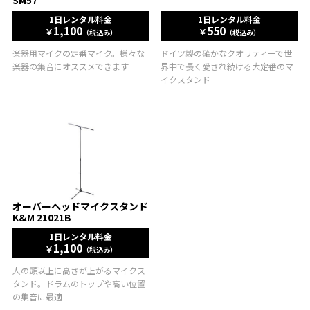
SM57
1日レンタル料金
1日レンタル料金
1,100
550
￥
￥
（税込み）
（税込み）
楽器用マイクの定番マイク。様々な
ドイツ製の確かなクオリティーで世
楽器の集音にオススメできます
界中で長く愛され続ける大定番のマ
イクスタンド
オーバーヘッドマイクスタンド
K&M 21021B
1日レンタル料金
1,100
￥
（税込み）
人の頭以上に高さが上がるマイクス
タンド。ドラムのトップや高い位置
の集音に最適