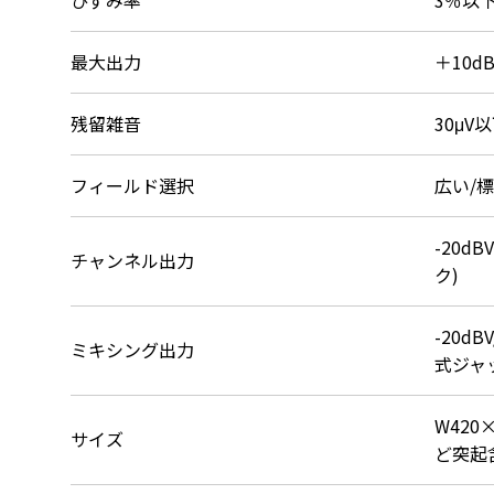
ひずみ率
3％以下
最大出力
＋10dB
残留雑音
30μV
フィールド選択
広い/標
-20d
チャンネル出力
ク)
-20dB
ミキシング出力
式ジャ
W420
サイズ
ど突起