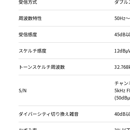
受信方式
ダブル
周波数特性
50Hz
受信感度
45dB
スケルチ感度
12dB
トーンスケルチ周波数
32.768
チャンネ
S/N
5kHz
(50dB
ダイバーシティ切り換え雑音
40dB