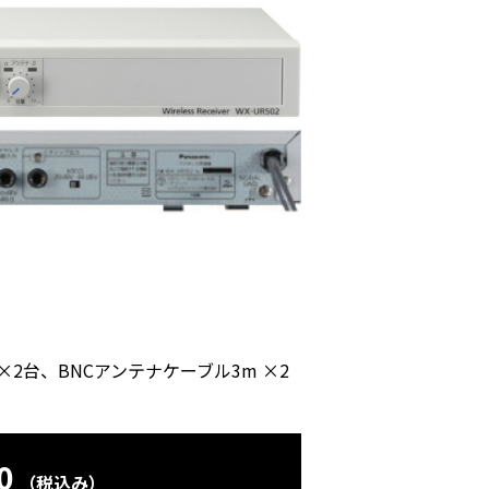
5) ×2台、BNCアンテナケーブル3m ×2
0
（税込み）