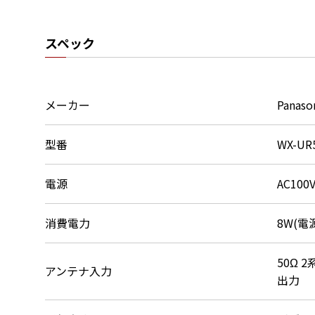
スペック
メーカー
Panaso
型番
WX-UR
電源
AC100V
消費電力
8W(電
50Ω 
アンテナ入力
出力