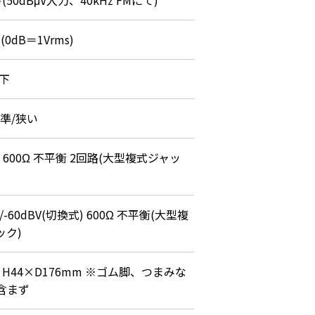
(50dBμV入力、40kHz FMにて)
(0dB＝1Vrms)
以下
準/狭い
BV 600Ω 不平衡 2回路(大型複式ジャッ
V/-60dBV(切換式) 600Ω 不平衡(大型複
ック)
×H44×D176mm ※ゴム脚、つまみな
含まず