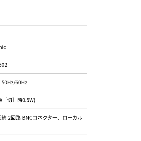
nic
502
 50Hz/60Hz
源［切］時0.5W)
2系統 2回路 BNCコネクター、ローカル