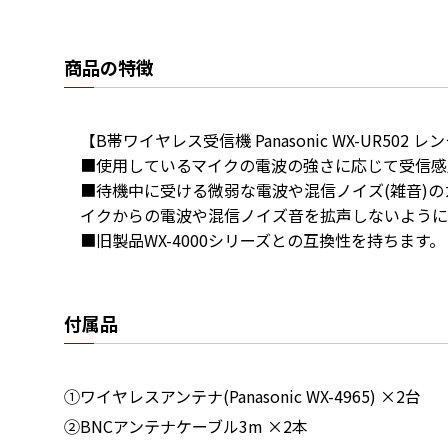
商品の特徴
【B帯ワイヤレス受信機 Panasonic WX-UR502 レ
■使用しているマイクの電波の強さに応じて受信感
■待機中に受ける微弱な電波や混信ノイズ(雑音)
イクからの電波や混信ノイズ音を拡声しないように
■旧製品WX-4000シリーズとの互換性を持ちます。
付属品
①ワイヤレスアンテナ(Panasonic WX-4965) ×2台
②BNCアンテナケーブル3m ×2本