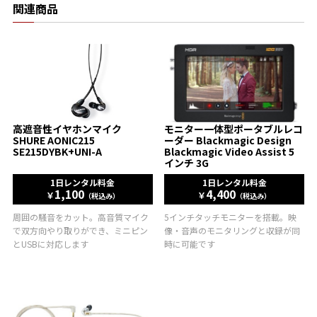
関連商品
モニター一体型ポータブルレコ
高遮音性イヤホンマイク
ーダー Blackmagic Design
SHURE AONIC215
Blackmagic Video Assist 5
SE215DYBK+UNI-A
インチ 3G
1日レンタル料金
1日レンタル料金
1,100
4,400
￥
￥
（税込み）
（税込み）
周囲の騒音をカット。高音質マイク
5インチタッチモニターを搭載。映
で双方向やり取りができ、ミニピン
像・音声のモニタリングと収録が同
とUSBに対応します
時に可能です