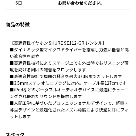
6日
お問い合わせください。
商品の特徴
【高遮音性イヤホン SHURE SE112-GR レンタル】

■ダイナミック型マイクロドライバーを搭載し力強い低音と高
い遮音性を両立

■高遮音性技術によりステージ上でも外出時でもリスニング環
境を妨げる周囲の雑音をブロックします

■高遮音性設計で周囲の騒音を最大37dBまでカットします

■3.5mmステレオミニプラグに対応。ケーブル長127cmです

■iPodなどのポータブルオーディオデバイスに最適にチューニ
ングされ優れたサウンドを提供します

■人間工学に基づいたプロフェッショナルデザインで、軽量・
薄型デザインと最適化されたノズル角度により快適に耳にフィ
ットします
スペック