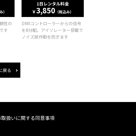
1日レンタル料金
3,850
￥
み）
（税込み）
頼性の
DMXコントローラーからの信号
です
を8分配。アイソレーター搭載で
ノイズ誤作動を防ぎます
に戻る
お取扱いに関する同意事項