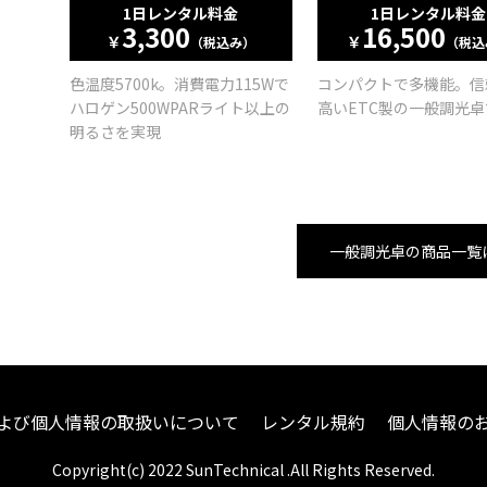
1日レンタル料金
1日レンタル料金
3,300
16,500
￥
￥
（税込み）
（税込
色温度5700k。消費電力115Wで
コンパクトで多機能。信
ハロゲン500WPARライト以上の
高いETC製の一般調光卓
明るさを実現
一般調光卓の商品一覧
よび個人情報の取扱いについて
レンタル規約
個人情報の
Copyright(c) 2022 SunTechnical .All Rights Reserved.