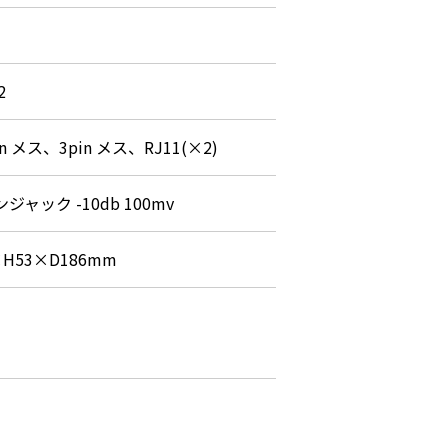
2
in メス、3pin メス、RJ11(×2)
ジャック -10db 100mv
×H53×D186mm