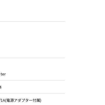
uter
4
2V/1A(電源アダプター付属)