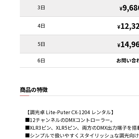
9,68
3日
¥
12,3
4日
¥
14,9
5日
¥
6日
お問い合
商品の特徴
【調光卓 Lite-Puter CX-1204 レンタル】

■12チャンネルのDMXコントローラー。

■XLR3ピン、XLR5ピン、両方のDMX出力端子を搭載
■シンプルで扱いやすくスタイリッシュな調光向け