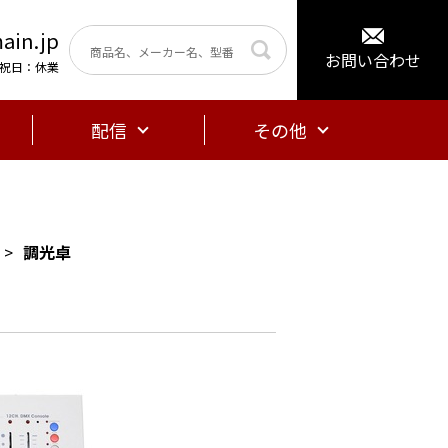
ain.jp
お問い合わせ
曜・祝日：休業
配信
その他
調光卓