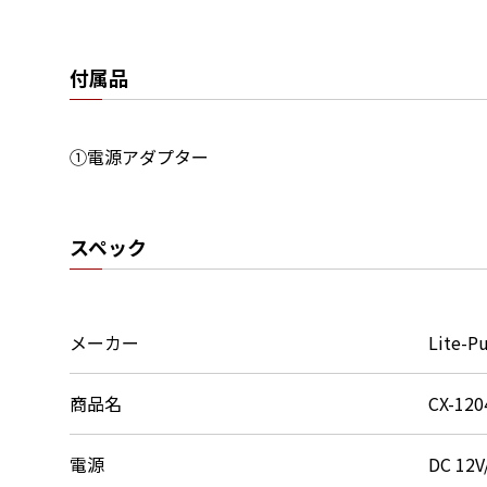
付属品
①電源アダプター
スペック
メーカー
Lite-P
商品名
CX-120
電源
DC 1