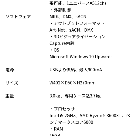
張可能、1ユニバース=512ch)

・外部制御

ソフトウェア
MIDI、DMX、sACN

・アウトプットフォーマット

Art-Net、sACN、DMX

・3Dビジュアライゼーション

Capture内蔵

・OS

Microsoft Windows 10 Upwards
電源
USBより供給、最大900mA
サイズ
W402×D50×H270mm
重量
3.0kg、専用ケース込3.7kg
・プロセッサー

Intel i5 2GHz、AMD Ryzen 5 3600XT、ベ
ンチマークスコア6000

・RAM

16GB
