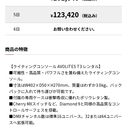
123,420
5日
¥
（税込み）
6日
お問い合わせください。
商品の特徴
【ライティングコンソール AVOLITES T3 レンタル】

■可搬性・高品質・パワフルさを兼ね備えたライティングコン
ソール。

■寸法はW402×D50×H270mm、質量はわずか3.0kg。バック
パックに入れて持ち運びが可能です。

■付属の専用ケースは衝撃吸収に優れたポリウレタン製。

■Cherry MXスイッチなど、Diamond 9と同様の高品質なコン
トロールサーフェスを搭載。

■DMXチャンネル数は標準16ユニバース。32または64ユニバー
スへ拡張可能。