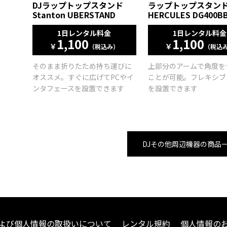
DJラップトップスタンド
ラップトップスタン
Stanton UBERSTAND
HERCULES DG400B
1日レンタル料金
1日レンタル料金
1,100
1,100
￥
￥
（税込み）
（税込
そのまま折りたため持ち運びに
上部分のアームで角度を
オススメ。すぐに広げてPCやイ
ことが可能。フレキシブ
ンタフェースを設置できます
を設置できます
DJその他周辺機器の商品
よび個人情報の取扱いについて
レンタル規約
個人情報の