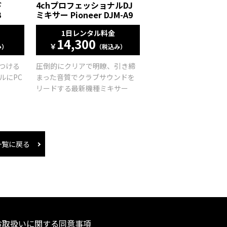
ド
4chプロフェッショナルDJ
B
ミキサー Pioneer DJM-A9
1日レンタル料金
14,300
￥
み）
（税込み）
つける
圧倒的にクリアで明瞭、引き締
ルにPC
まった音質でクラブサウンドを
リードする最新機種ミキサー
一覧に戻る
お取扱いに関する同意事項