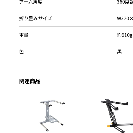
アーム角度
360度
折り畳みサイズ
W320
重量
約910g
色
黒
関連商品