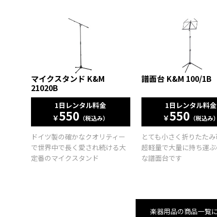
マイクスタンド K&M
譜面台 K&M 100/1B
21020B
1日レンタル料金
1日レンタル料金
550
550
￥
￥
（税込み）
（税込み
ドイツ製の確かなクオリティー
とても小さく折りたたみ
で世界中で長く愛され続ける大
超軽量で大量に持ち運ぶ
定番のマイクスタンド
な譜面台です
楽器用品の商品一覧