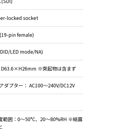
(SDI)
ter-locked socket
(19-pin female)
EDID/LED mode/NA)
×D63.6×H26mm ※突起物は含まず
アダプター： AC100～240V/DC12V
範囲：0～50°C、20～80%RH ※結露
と