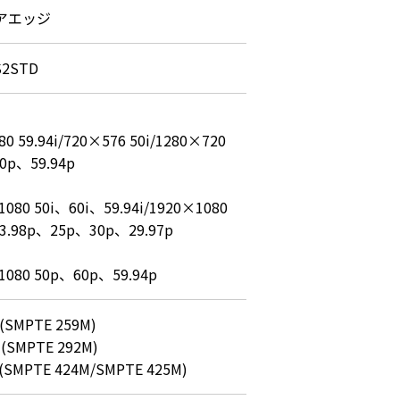
アエッジ
S2STD
0 59.94i/720×576 50i/1280×720 
0p、59.94p

080 50i、60i、59.94i/1920×1080 
3.98p、25p、30p、29.97p

1080 50p、60p、59.94p
(SMPTE 259M)

(SMPTE 292M)

I(SMPTE 424M/SMPTE 425M)