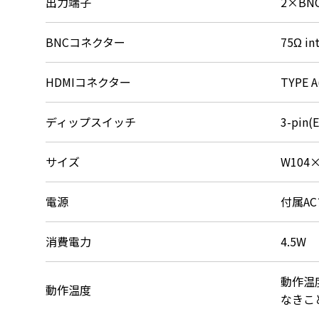
出力端子
2×BNC
BNCコネクター
75Ω in
HDMIコネクター
TYPE A
ディップスイッチ
3-pin(
サイズ
W104
電源
付属AC
消費電力
4.5W
動作温度
動作温度
なきこ