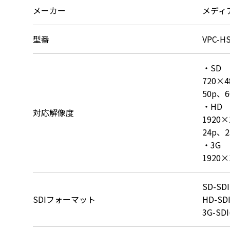
メーカー
メディ
型番
VPC-H
・SD

720×48
50p、6
・HD

対応解像度
1920×1
24p、2
・3G

1920×
SD-SDI
SDIフォーマット
HD-SDI
3G-SD