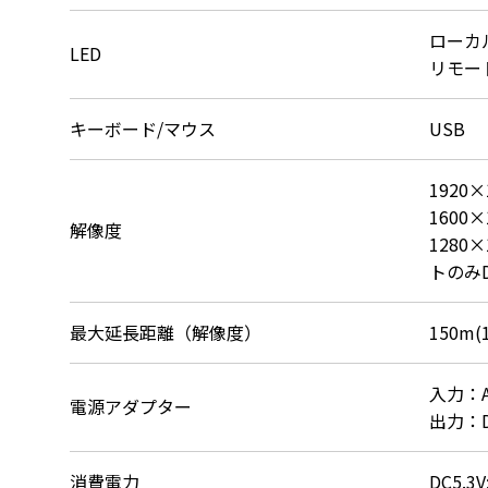
ローカル
LED
リモー
キーボード/マウス
USB
1920×
1600×
解像度
1280
トのみD
最大延長距離（解像度）
150m(
入力：AC
電源アダプター
出力：DC
消費電力
DC5.3V