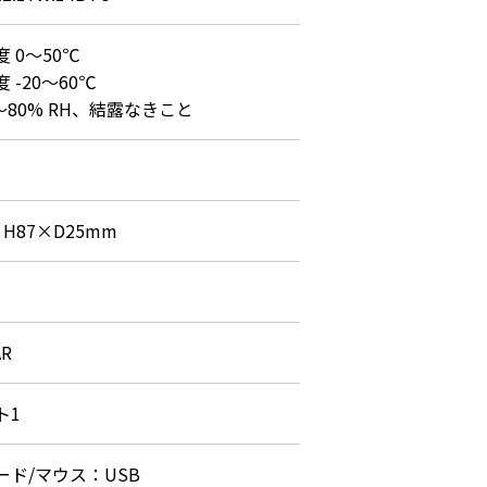
 0～50℃

 -20～60℃

～80% RH、結露なきこと
×H87×D25mm
AR
ト1
ード/マウス：USB