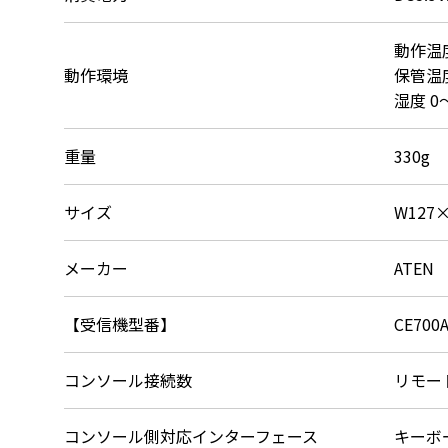
動作温度
動作環境
保管温度
湿度 0
重量
330g
サイズ
W127
メーカー
ATEN
【受信機型番】
CE700
コンソール接続数
リモー
コンソール側対応インターフェース
キーボ