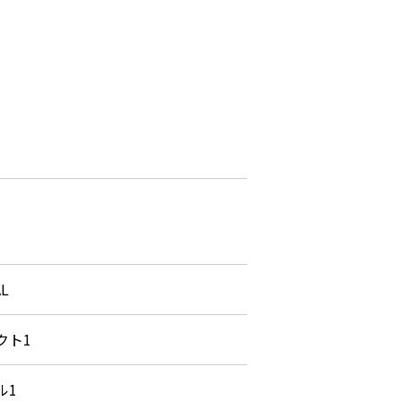
AL
クト1
ル1