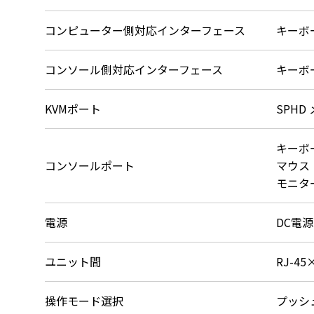
コンピューター側対応インターフェース
キーボ
コンソール側対応インターフェース
キーボ
KVMポート
SPHD
キーボー
コンソールポート
マウス：
モニター
電源
DC電
ユニット間
RJ-45
操作モード選択
プッシ