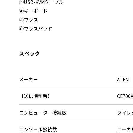
③USB-KVMケーブル
④キーボード
⑤マウス
⑥マウスパッド
スペック
メーカー
ATEN
【送信機型番】
CE700
コンピューター接続数
ダイレ
コンソール接続数
ローカ