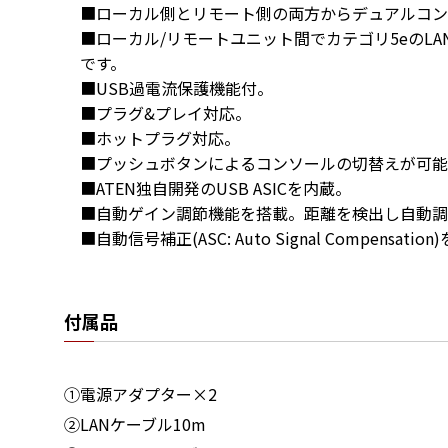
■ローカル側とリモート側の両方からデュアルコン
■ローカル/リモートユニット間でカテゴリ5eのLA
です。

■USB過電流保護機能付。

■プラグ&プレイ対応。

■ホットプラグ対応。

■プッシュボタンによるコンソールの切替えが可能(Auto
■ATEN独自開発のUSB ASICを内蔵。

■自動ゲイン調節機能を搭載。距離を検出し自動調
■自動信号補正(ASC: Auto Signal Compensat
付属品
①電源アダプター×2
②LANケーブル10m