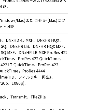
II。ProRes 4444再生および422収録をサ
可能。
(Windows/Mac)またはHFS+(Mac)にフ
ット可能
XF、DNxHD 45 MXF、DNxHR HQX、
 SQ、DNxHR LB、DNxHR HQX MXF、
SQ MXF、DNxHR LB MXF ProRes 422 
ickTime、ProRes 422 QuickTime、
 422 LT QuickTime、ProRes 422 
QuickTime。ProRes 4444 
kTime(HD、フィル＆キー再生)、
(720p、1080p)。
uck、Transmit、FileZilla