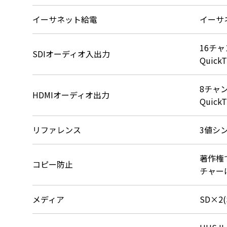
イーサネット給電
イーサ
16チャ
SDIオーディオ入出力
Quic
8チャン
HDMIオーディオ出力
Quic
リファレンス
3値シ
著作権
コピー防止
チャー
メディア
SD×2(