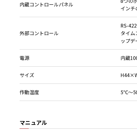
8つの
内蔵コントロールパネル
インチ
RS-4
外部コントロール
タイム
ップデ
電源
内蔵100
サイズ
H44×
作動温度
5℃～5
マニュアル