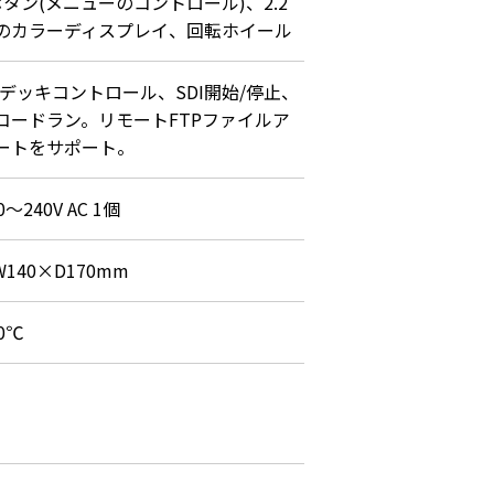
ボタン(メニューのコントロール)、2.2
のカラーディスプレイ、回転ホイール
22デッキコントロール、SDI開始/停止、
コードラン。リモートFTPファイルア
ートをサポート。
～240V AC 1個
W140×D170mm
0℃