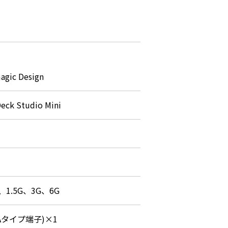
agic Design
eck Studio Mini
、1.5G、3G、6G
(Aタイプ端子)×1