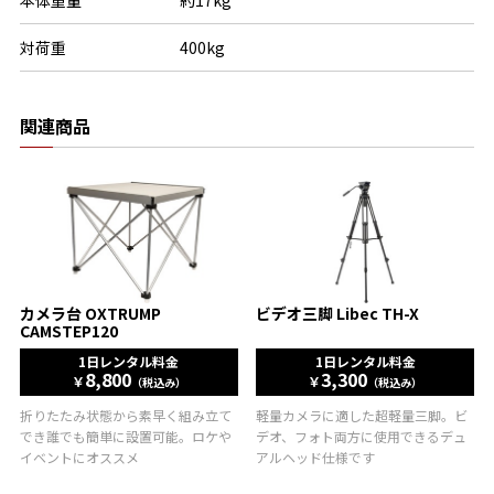
本体重量
約17kg
対荷重
400kg
関連商品
カメラ台 OXTRUMP
ビデオ三脚 Libec TH-X
CAMSTEP120
1日レンタル料金
1日レンタル料金
8,800
3,300
￥
￥
（税込み）
（税込み）
折りたたみ状態から素早く組み立て
軽量カメラに適した超軽量三脚。ビ
でき誰でも簡単に設置可能。ロケや
デオ、フォト両方に使用できるデュ
イベントにオススメ
アルヘッド仕様です