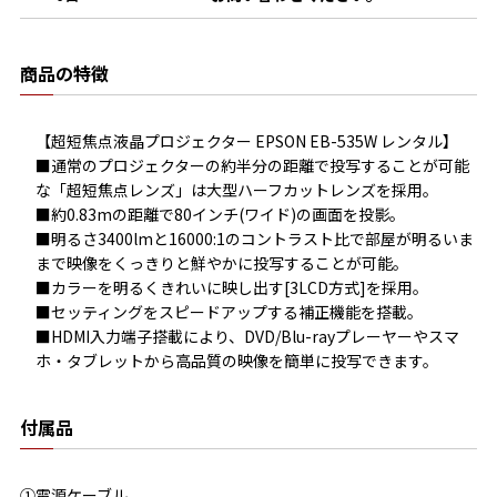
商品の特徴
【超短焦点液晶プロジェクター EPSON EB-535W レンタル】

■通常のプロジェクターの約半分の距離で投写することが可能
な「超短焦点レンズ」は大型ハーフカットレンズを採用。

■約0.83mの距離で80インチ(ワイド)の画面を投影。

■明るさ3400lmと16000:1のコントラスト比で部屋が明るいま
まで映像をくっきりと鮮やかに投写することが可能。

■カラーを明るくきれいに映し出す[3LCD方式]を採用。

■セッティングをスピードアップする補正機能を搭載。

■HDMI入力端子搭載により、DVD/Blu-rayプレーヤーやスマ
ホ・タブレットから高品質の映像を簡単に投写できます。
付属品
①電源ケーブル