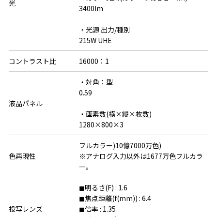
光
3400lm

・光源 出力/種別

215W UHE
コントラスト比
16000：1
・対角：型

0.59

液晶パネル
・画素数(横×縦×枚数)

1280×800×3
フルカラー)10億7000万色)

色再現性
※アナログ入力以外は1677万色フルカラ
ー。
◼明るさ(F) : 1.6

◼焦点距離(f(mm)) : 6.4

投写レンズ
◼倍率 : 1.35
