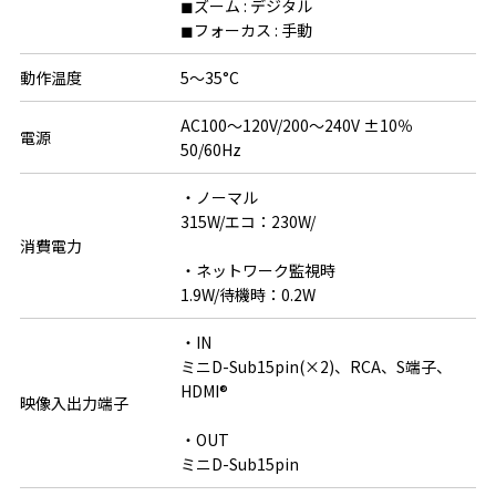
◼ズーム : デジタル

◼フォーカス : 手動
動作温度
5～35°C
AC100～120V/200～240V ±10％ 
電源
50/60Hz
・ノーマル

315W/エコ：230W/

消費電力
・ネットワーク監視時

1.9W/待機時：0.2W
・IN

ミニD-Sub15pin(×2)、RCA、S端子、
HDMI®

映像入出力端子
・OUT

ミニD-Sub15pin