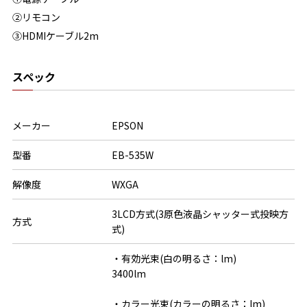
②リモコン
③HDMIケーブル2m
スペック
メーカー
EPSON
型番
EB-535W
解像度
WXGA
3LCD方式(3原色液晶シャッター式投映方
方式
式)
・有効光束(白の明るさ：lm)

3400lm

・カラー光束(カラーの明るさ：lm)
