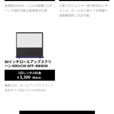
高輝度4000lm！1.2mの距離で100
小型プロジェクター用の映写台にオ
インチ投影可能な超単焦点仕様
ススメ。ポール付け替えで近距離～
遠距離投影に対応可能
80インチロールアップスクリ
ーン KIKUCHI GFP-80HDW
1日レンタル料金
3,300
￥
（税込み）
画角16:9、ロールアップスクリーン
有効サイズW1771×H996mm