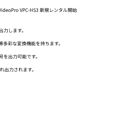
VideoPro VPC-HS3 新規レンタル開始
時出力します。
ト等多彩な変換機能を持ちます。
velB信号を出力可能です。
され出力されます。
。
。