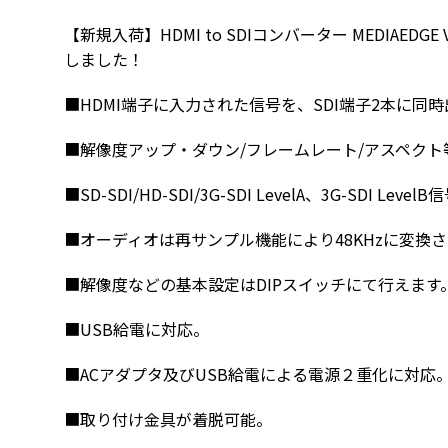
【新規入荷】HDMI to SDIコンバーター MEDIAEDGE 
しました！
■HDMI端子に入力された信号を、SDI端子2本に同
■解像度アップ・ダウン/フレームレート/アスペク
■SD-SDI/HD-SDI/3G-SDI LevelA、3G-SDI Le
■オーディオは再サンプル機能により48KHzに変換
■解像度などの基本設定はDIPスイッチにて行えます
■USB給電に対応。
■ACアダプタ及びUSB給電による電源２重化に対応
■取り付け金具が着脱可能。