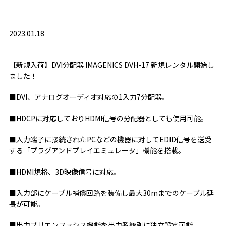
2023.01.18
【新規入荷】DVI分配器 IMAGENICS DVH-17 新規レンタル開始し
ました！
■DVI、アナログオーディオ対応の1入力7分配器。
■HDCPに対応しておりHDMI信号の分配器としても使用可能。
■入力端子に接続されたPCなどの機器に対してEDID信号を送受
する「プラグアンドプレイエミュレータ」機能を搭載。
■HDMI規格、3D映像信号に対応。
■入力部にケーブル補償回路を装備し最大30mまでのケーブル延
長が可能。
■出力プリエンファシス機能を出力系統別に独立設定可能。