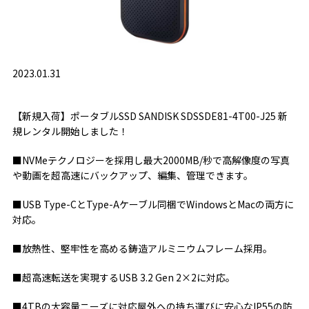
2023.01.31
【新規入荷】ポータブルSSD SANDISK SDSSDE81-4T00-J25 新
規レンタル開始しました！
■NVMeテクノロジーを採用し最大2000MB/秒で高解像度の写真
や動画を超高速にバックアップ、編集、管理できます。
■USB Type-CとType-Aケーブル同梱でWindowsとMacの両方に
対応。
■放熱性、堅牢性を高める鋳造アルミニウムフレーム採用。
■超高速転送を実現するUSB 3.2 Gen 2×2に対応。
■4TBの大容量ニーズに対応屋外への持ち運びに安心なIP55の防