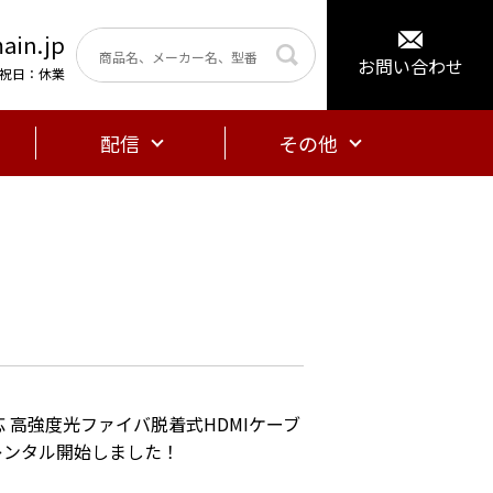
ain.jp
お問い合わせ
曜・祝日：休業
配信
その他
応 高強度光ファイバ脱着式HDMIケーブ
 新規レンタル開始しました！