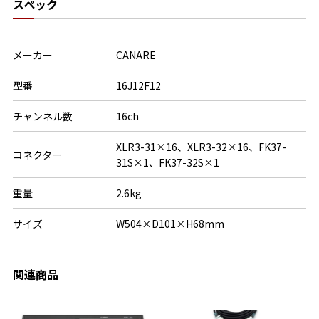
スペック
メーカー
CANARE
型番
16J12F12
チャンネル数
16ch
XLR3-31×16、XLR3-32×16、FK37-
コネクター
31S×1、FK37-32S×1
重量
2.6kg
サイズ
W504×D101×H68mm
関連商品