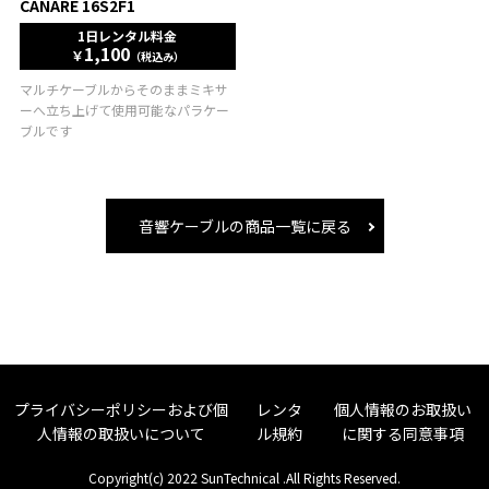
CANARE 16S2F1
1日レンタル料金
1,100
￥
（税込み）
マルチケーブルからそのままミキサ
ーへ立ち上げて使用可能なパラケー
ブルです
音響ケーブルの商品一覧に戻る
プライバシーポリシーおよび個
レンタ
個人情報のお取扱い
人情報の取扱いについて
ル規約
に関する同意事項
Copyright(c) 2022 SunTechnical .All Rights Reserved.