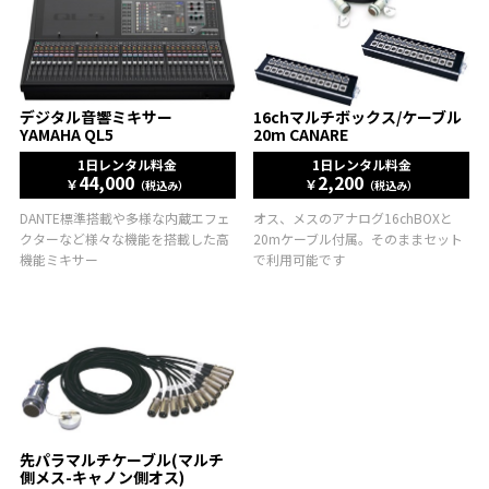
デジタル音響ミキサー
16chマルチボックス/ケーブル
YAMAHA QL5
20m CANARE
1日レンタル料金
1日レンタル料金
44,000
2,200
￥
￥
（税込み）
（税込み）
DANTE標準搭載や多様な内蔵エフェ
オス、メスのアナログ16chBOXと
クターなど様々な機能を搭載した高
20mケーブル付属。そのままセット
機能ミキサー
で利用可能です
先パラマルチケーブル(マルチ
側メス-キャノン側オス)