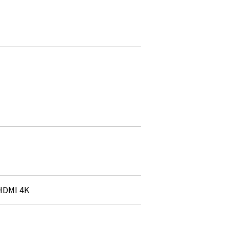
N
 HDMI 4K