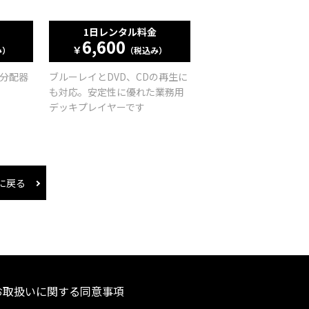
1日レンタル料金
6,600
￥
み）
（税込み）
I分配器
ブルーレイとDVD、CDの再生に
も対応。安定性に優れた業務用
デッキプレイヤーです
に戻る
お取扱いに関する同意事項