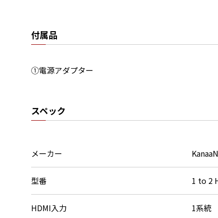
付属品
①電源アダプター
スペック
メーカー
Kanaa
型番
1 to 2
HDMI入力
1系統