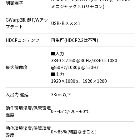
制御端子
ミニジャック×1(リモコン)
GWarp2制御 F/Wアッ
USB-Bメス×1
プデート
HDCPコンテンツ
再生可(HDCP2.2は不可)
■入力

3840×2160 @30Hz/3840×1080 
最大解像度
@60Hz/1080p @120Hz

■出力

1920×1080p、1920×1200
入出力 遅延
33ms以下
動作環境温度/保管環境
0～45℃/-20～60℃
温度
動作環境湿度/保管環境
0～85%(結露なきこと)
湿度