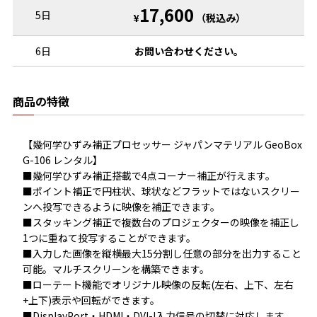
17,600
5日
¥
（税込み）
6日
お問い合わせください。
商品の特徴
【幾何学ひずみ補正プロセッサー ジャパンマテリアル GeoBox 
G-106 レンタル】

■幾何学ひずみ補正搭載で4点コーナー補正が行えます。

■ポイント補正で円柱状、球状などフラットではないスクリー
ンへ投写できるように映像を補正できます。

■スタッキング補正で複数台のプロジェクターの映像を補正し
1つに重ねて投写することができます。

■入力した画像を縦横最大15分割し任意の部分を出力すること
可能。マルチスクリーンを構築できます。

■ローテート機能でオリジナル映像の反転(左右、上下、左右
+上下)表示や回転ができます。

■DisplayPort・HDMI・DVI-I入力信号の切替に対応します。
