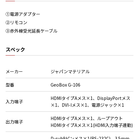
①電源アダプター
②リモコン
③赤外線受光延長ケーブル
スペック
メーカー
ジャパンマテリアル
型番
GeoBox G-106
HDMIタイプAメス×1、DisplayPortメス
入力端子
×1、DVI-Iメス×1、電源ジャック×1
HDMIタイプAメス×1、ループアウト
出力端子
HDMIタイプAメス×1(HDMI入力端子連動)
D-sub9ピンメス×1(RS-232C)、3.5mm