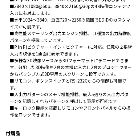
■3840×1080@60p、3840×2160@30pの4K映像コンテンツ
入力にも対応します。

■水平1024～3840、垂直720～2160の範囲でEDIDのカスタマ
イズが可能です。

■高性能スケーリング出力エンジン搭載。11種類の出力解像度
パターンを搭載しています。

■P in P(ピクチャー・イン・ピクチャー)に対応。任意の２系統
入力の映像を1画面に表示できます。

■多様な3D映像ソースから3Dフォーマットにデコードできま
す。分配した3D映像を2台の本機に入力し2台のプロジェクター
からパッシブ方式3D専用のスクリーンに投写できます。

■リモコン、ボタンスイッチとRS-232Cからの制御も可能で
す。

■入出力パターンのメモリ機能搭載。最大5通りの入出力パタ
ーンを記憶しそれらパターンを呼出して表示が可能です。

■キーロック機能を搭載しリモコンやフロントパネルからの操
作をロックできます。
付属品