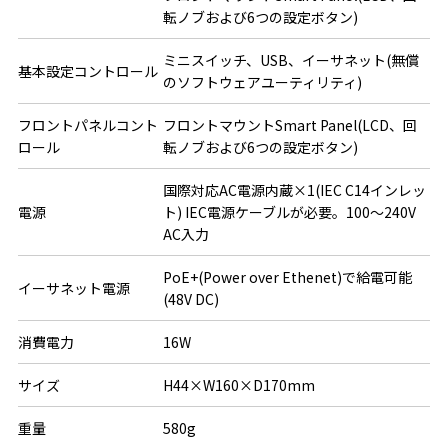
転ノブおよび6つの設定ボタン)
ミニスイッチ、USB、イーサネット(無償
基本設定コントロール
のソフトウェアユーティリティ)
フロントパネルコント
フロントマウントSmart Panel(LCD、回
ロール
転ノブおよび6つの設定ボタン)
国際対応AC電源内蔵×1(IEC C14インレッ
電源
ト) IEC電源ケーブルが必要。100～240V 
AC入力
PoE+(Power over Ethenet)で給電可能
イーサネット電源
(48V DC)
消費電力
16W
サイズ
H44×W160×D170mm
重量
580g