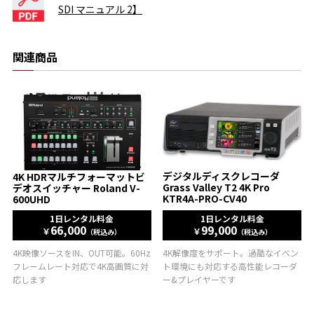
SDI マニュアル 2】
関連商品
デジタルディスクレコーダ
4K HDRマルチフォーマットビ
Grass Valley T2 4K Pro
デオスイッチャー Roland V-
KTR4A-PRO-CV40
600UHD
1日レンタル料金
1日レンタル料金
66,000
99,000
￥
￥
（税込み）
（税込み）
4K映像ソースをIN、OUT可能。60Hz
4K解像度をサポート。過酷なイベン
フレームレート対応で4K高画質に対
ト環境にも対応する高性能レコーダ
応します
ー&プレイヤーです